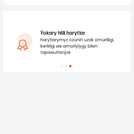
Ýokary hilli harytlar
harytlarymyz özüniň uzak ömürliligi,
berkligi we amatlylygy bilen
tapawutlanýar