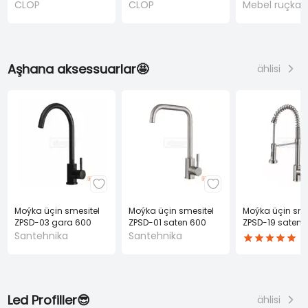
CLOP
CLOP
Mebel ruçkala
Aşhana aksessuarlar🤩
ählisi
Moýka üçin smesitel
Moýka üçin smesitel
Moýka üçin sme
ZPSD-03 gara 600
ZPSD-01 saten 600
ZPSD-19 saten 
mm
mm
mm
Santehnika
Santehnika
Led Profiller😎
ählisi