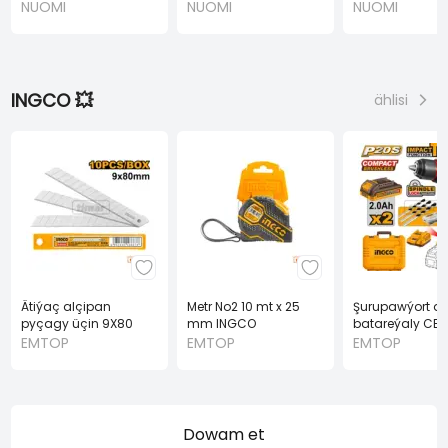
(NUOMI)
(NUOMI)
NUOMI
NUOMI
NUOMI
INGCO 💥
ählisi
Ätiýaç alçipan
Metr No2 10 mt x 25
Şurupawýort dr
pyçagy üçin 9X80
mm INGCO
batareýaly CB
mm 10 sany (INGCO)
2.0Ah 2PES A20
EMTOP
EMTOP
EMTOP
Dowam et