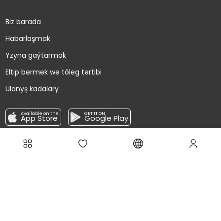
Biz barada
Habarlaşmak
Yzyna gaýtarmak
Eltip bermek we töleg tertibi
Ulanyş kadalary
Available on the
GET IT ON
App Store
Google Play
Täzeliklere abuna boluň!
Ugrat