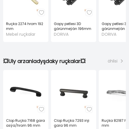
Ruçka 2274 hrom 192
Gapy petlesi 3D
Gapy petlesi 3D
mm
görünmeýän 196mm
görünmeýän 
gara
40 KG gara
Mebel ruçkalar
DORIVA
DORIVA
💥Uly arzanladyşdaky ruçkalar💥
ählisi
Clop Ruçka 7168 gara
Clop Ruçka 7293 inji
Ruçka 82187 hr
asýa/hrom 96 mm
gara 96 mm
mm