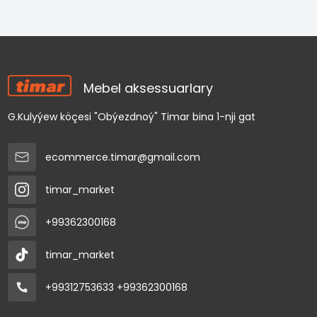
Mebel aksessuarlary
G.Kulyýew köçesi "Obýezdnoý" Timar bina 1-nji gat
ecommerce.timar@gmail.com
timar_market
+99362300168
timar_market
+99312753633
+99362300168