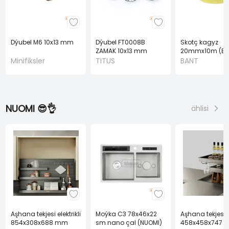
Dýubel M6 10x13 mm
Dýubel FT0008B
Skotç kagyz
ZAMAK 10x13 mm
20mmx10m (BA
(TITUS)
Minifiksler
TITUS
BANT
NUOMI 😎👌
ählisi
Aşhana tekjesi elektrikli
Moýka C3 78x46x22
Aşhana tekjesi el
854x308x688 mm
sm nano çal (NUOMI)
458x458x747 