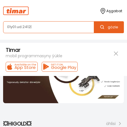
Aşgabat
01y01.ud.241250
gözle
Timar
mobil programmasyny ýükle
Available on the
GET IT ON
App Store
Google Play
💥HIGOLD💥
ählisi