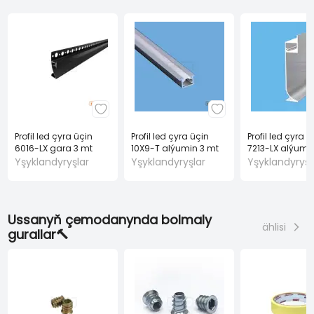
Profil led çyra üçin
Profil led çyra üçin
Profil led çyra ü
6016-LX gara 3 mt
10X9-T alýumin 3 mt
7213-LX alýumi
Yşyklandyryşlar
Yşyklandyryşlar
Yşyklandyryşl
Ussanyň çemodanynda bolmaly
ählisi
gurallar🔨