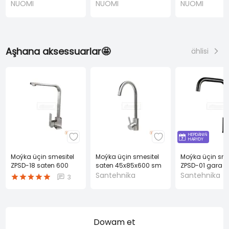
(NUOMI)
(NUOMI)
NUOMI
NUOMI
NUOMI
Aşhana aksessuarlar🤩
ählisi
HEPDÄNIŇ
HARYDY
Moýka üçin smesitel
Moýka üçin smesitel
Moýka üçin sme
ZPSD-18 saten 600
saten 45x85x600 sm
ZPSD-01 gara 
mm
mm
Santehnika
Santehnika
3
Dowam et