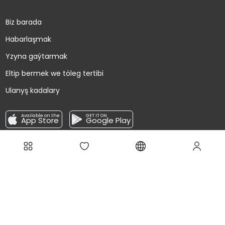
Biz barada
Habarlaşmak
Yzyna gaýtarmak
Eltip bermek we töleg tertibi
Ulanyş kadalary
Available on the
GET IT ON
App Store
Google Play
Täzeliklere abuna boluň!
Ugrat