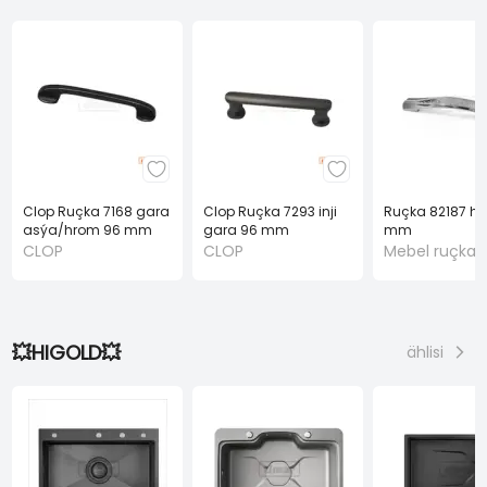
Clop Ruçka 7168 gara
Clop Ruçka 7293 inji
Ruçka 82187 hr
asýa/hrom 96 mm
gara 96 mm
mm
CLOP
CLOP
Mebel ruçkala
💥HIGOLD💥
ählisi