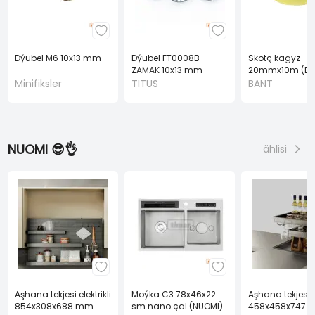
Dýubel M6 10x13 mm
Dýubel FT0008B
Skotç kagyz
ZAMAK 10x13 mm
20mmx10m (BA
(TITUS)
Minifiksler
TITUS
BANT
NUOMI 😎👌
ählisi
Aşhana tekjesi elektrikli
Moýka C3 78x46x22
Aşhana tekjesi el
854x308x688 mm
sm nano çal (NUOMI)
458x458x747 