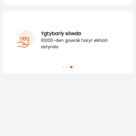
Ýokary hilli harytlar
harytlarymyz özüniň uzak ömürliligi,
berkligi we amatlylygy bilen
tapawutlanýar