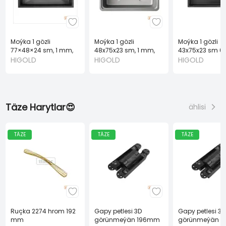
Moýka 1 gözli
Moýka 1 gözli
Moýka 1 gözli
77×48×24 sm, 1 mm,
48x75x23 sm, 1 mm,
43x75x23 sm 0
komplekt gara HIGOLD
komplekt çal HIGOLD
komplekt gara 
HIGOLD
HIGOLD
HIGOLD
Täze Harytlar😍
ählisi
TÄZE
TÄZE
TÄZE
Ruçka 2274 hrom 192
Gapy petlesi 3D
Gapy petlesi 3D
mm
görünmeýän 196mm
görünmeýän 