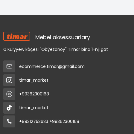
Mebel aksessuarlary
G.Kulyýew köçesi "Obýezdnoý" Timar bina 1-nji gat
ecommerce.timar@gmail.com
timar_market
+99362300168
timar_market
+99312753633
+99362300168