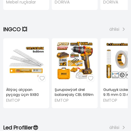
gara
40 KG gara
Mebel ruçkalar
DORIVA
DORIVA
INGCO 💥
ählisi
Ätiýaç alçipan
Şurupawýort drel
Gurluşyk izolen
pyçagy üçin 9X80
batareýaly CBL 66Nm
9.15 mm 0.13 
mm 10 sany (INGCO)
2.0Ah 2PES A20V
(INGCO)
EMTOP
EMTOP
EMTOP
Led Profiller😎
ählisi