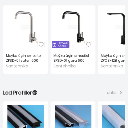
HEPDÄNIŇ
HARYDY
Moýka üçin smesitel
Moýka üçin smesitel
Moýka üçin sme
ZPSD-01 saten 600
ZPSD-01 gara 600
ZPCS-12B gara
mm
mm
Santehnika
Santehnika
Santehnika
Led Profiller😎
ählisi