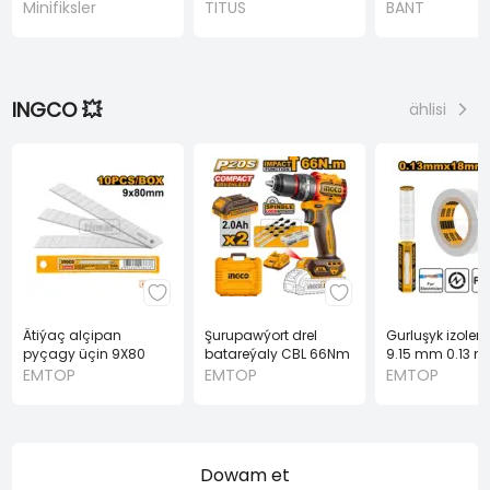
(TITUS)
Minifiksler
TITUS
BANT
INGCO 💥
ählisi
Ätiýaç alçipan
Şurupawýort drel
Gurluşyk izolen
pyçagy üçin 9X80
batareýaly CBL 66Nm
9.15 mm 0.13 
mm 10 sany (INGCO)
2.0Ah 2PES A20V
(INGCO)
EMTOP
EMTOP
EMTOP
Dowam et