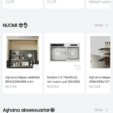
CLOP
CLOP
Mebel ruçkala
NUOMI 😎👌
ählisi
Aşhana tekjesi elektrikli
Moýka C3 78x46x22
Aşhana tekjesi el
854x308x688 mm
sm nano çal (NUOMI)
458x458x747 
(NUOMI)
(NUOMI)
NUOMI
NUOMI
NUOMI
Aşhana aksessuarlar🤩
ählisi