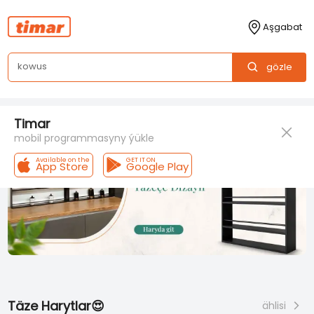
Timar-mebel aksessuarlary
Aşgabat
k
gözle
Timar
mobil programmasyny ýükle
Available on the
GET IT ON
App Store
Google Play
Täze Harytlar😍
ählisi