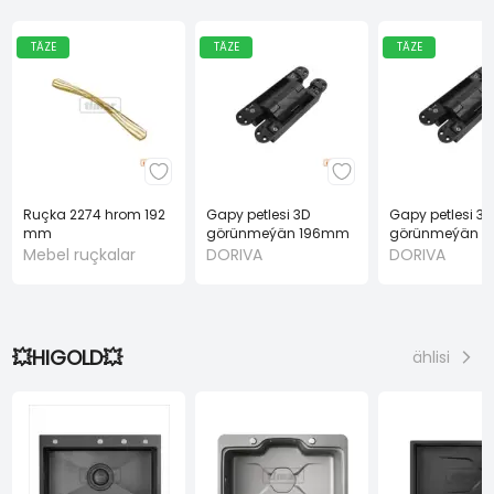
TÄZE
TÄZE
TÄZE
Ruçka 2274 hrom 192
Gapy petlesi 3D
Gapy petlesi 3D
mm
görünmeýän 196mm
görünmeýän 
gara
40 KG gara
Mebel ruçkalar
DORIVA
DORIVA
💥HIGOLD💥
ählisi