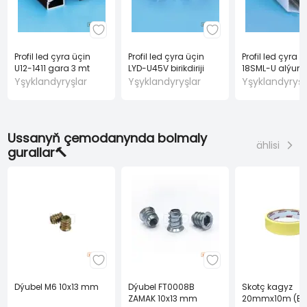
Profil led çyra üçin
Profil led çyra üçin
Profil led çyra ü
U12-1411 gara 3 mt
LYD-U45V birikdiriji
18SML-U alýumi
gysgyçly 3 mt
Yşyklandyryşlar
Yşyklandyryşlar
Yşyklandyryşl
Ussanyň çemodanynda bolmaly
ählisi
gurallar🔨
Dýubel M6 10x13 mm
Dýubel FT0008B
Skotç kagyz
ZAMAK 10x13 mm
20mmx10m (BA