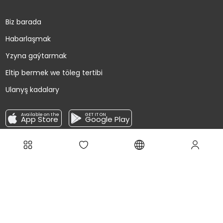
Biz barada
Habarlaşmak
Yzyna gaýtarmak
Eltip bermek we töleg tertibi
Ulanyş kadalary
Available on the
GET IT ON
App Store
Google Play
Täzeliklere abuna boluň!
Ugrat