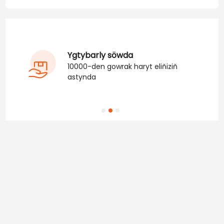
Ygtybarly söwda
10000-den gowrak haryt eliňiziň
astynda