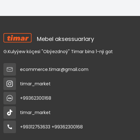
Mebel aksessuarlary
G.Kulyýew köçesi "Obýezdnoý" Timar bina 1-nji gat
ecommerce.timar@gmail.com
timar_market
+99362300168
timar_market
+99312753633
+99362300168