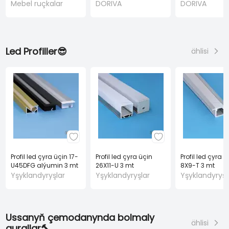
gara
40 KG gara
Mebel ruçkalar
DORIVA
DORIVA
Led Profiller😎
ählisi
Profil led çyra üçin 17-
Profil led çyra üçin
Profil led çyra ü
U45DFG alýumin 3 mt
26X11-U 3 mt
8X9-T 3 mt
Yşyklandyryşlar
Yşyklandyryşlar
Yşyklandyryşl
Ussanyň çemodanynda bolmaly
ählisi
gurallar🔨