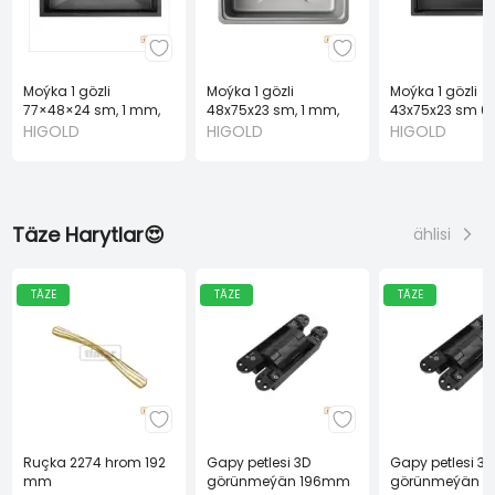
Moýka 1 gözli
Moýka 1 gözli
Moýka 1 gözli
77×48×24 sm, 1 mm,
48x75x23 sm, 1 mm,
43x75x23 sm 0
komplekt gara HIGOLD
komplekt çal HIGOLD
komplekt gara 
HIGOLD
HIGOLD
HIGOLD
Täze Harytlar😍
ählisi
TÄZE
TÄZE
TÄZE
Ruçka 2274 hrom 192
Gapy petlesi 3D
Gapy petlesi 3D
mm
görünmeýän 196mm
görünmeýän 