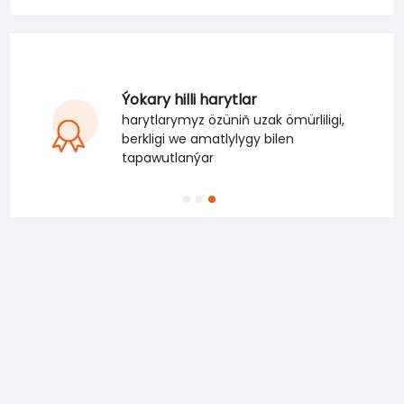
Ýokary hilli harytlar
harytlarymyz özüniň uzak ömürliligi,
berkligi we amatlylygy bilen
tapawutlanýar