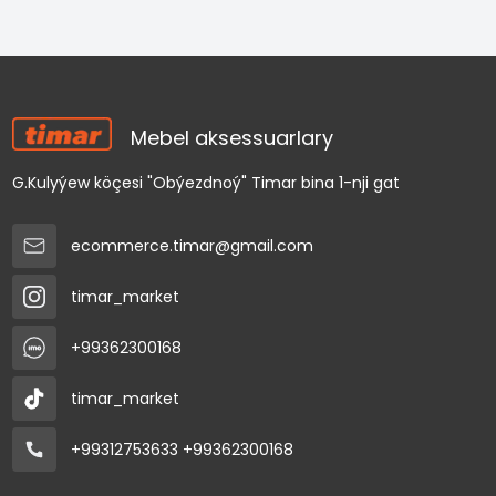
Mebel aksessuarlary
G.Kulyýew köçesi "Obýezdnoý" Timar bina 1-nji gat
ecommerce.timar@gmail.com
timar_market
+99362300168
timar_market
+99312753633
+99362300168