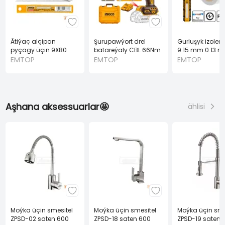
Ätiýaç alçipan
Şurupawýort drel
Gurluşyk izolen
pyçagy üçin 9X80
batareýaly CBL 66Nm
9.15 mm 0.13 
mm 10 sany (INGCO)
2.0Ah 2PES A20V
(INGCO)
EMTOP
EMTOP
EMTOP
Aşhana aksessuarlar🤩
ählisi
Moýka üçin smesitel
Moýka üçin smesitel
Moýka üçin sme
ZPSD-02 saten 600
ZPSD-18 saten 600
ZPSD-19 saten 