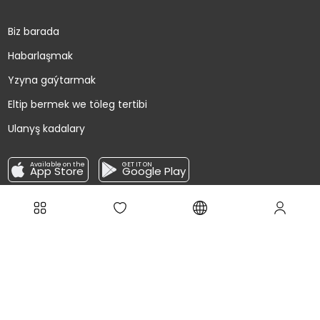
Biz barada
Habarlaşmak
Yzyna gaýtarmak
Eltip bermek we töleg tertibi
Ulanyş kadalary
Available on the
GET IT ON
App Store
Google Play
Täzeliklere abuna boluň!
Ugrat