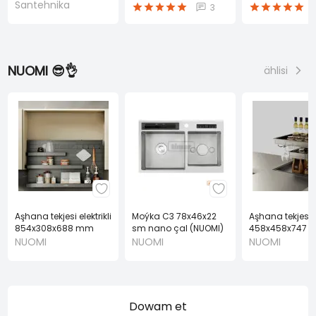
mm
mm
mm
Santehnika
3
NUOMI 😎👌
ählisi
Aşhana tekjesi elektrikli
Moýka C3 78x46x22
Aşhana tekjesi el
854x308x688 mm
sm nano çal (NUOMI)
458x458x747 
(NUOMI)
(NUOMI)
NUOMI
NUOMI
NUOMI
Dowam et