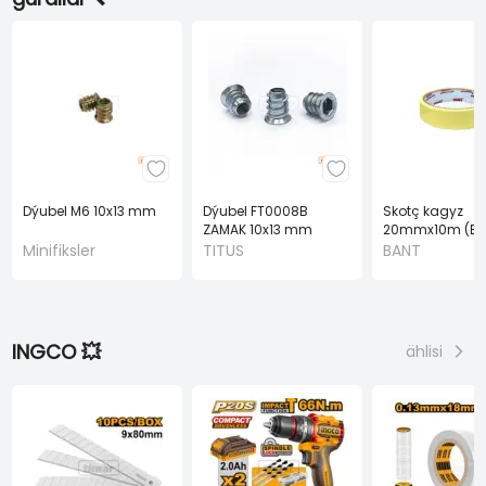
Dýubel M6 10x13 mm
Dýubel FT0008B
Skotç kagyz
ZAMAK 10x13 mm
20mmx10m (BA
(TITUS)
Minifiksler
TITUS
BANT
INGCO 💥
ählisi