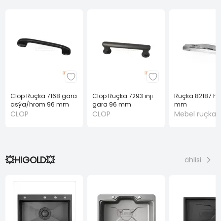
Clop Ruçka 7168 gara
Clop Ruçka 7293 inji
Ruçka 82187 hr
asýa/hrom 96 mm
gara 96 mm
mm
CLOP
CLOP
Mebel ruçkala
💥HIGOLD💥
ählisi