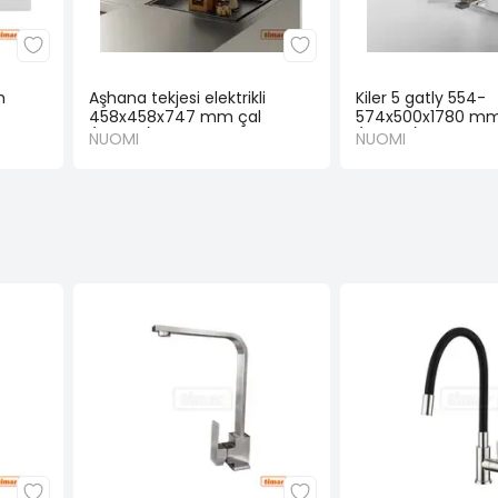
m
Aşhana tekjesi elektrikli
Kiler 5 gatly 554-
458x458x747 mm çal
574x500x1780 mm
(NUOMI)
(NUOMI)
NUOMI
NUOMI