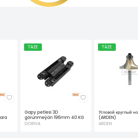
TÄZE
TÄZE
Gapy petlesi 3D
Угловой круглый но
ara
görünmeýän 196mm 40 KG
(ARDEN)
gara
DORIVA
ARDEN