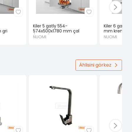
Kiler 5 gatly 554-
Kiler 6 gatly
 gri
574x500x1780 mm çal
mm krem (N
(NUOMI)
NUOMI
NUOMI
Ählisini görkez