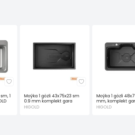
sm, 1
Moýka 1 gözli 43x75x23 sm
Moýka 1 gözli 48x7
OLD
0.9 mm komplekt gara
mm, komplekt ga
HIGOLD
HIGOLD
HIGOLD