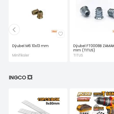
Dýubel M6 10x13 mm
Dýubel FT0008B ZAMAK 
mm (TITUS)
Minifiksler
TITUS
INGCO 💥