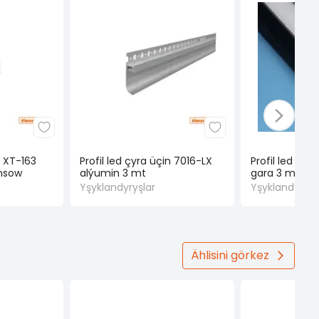
n XT-163
Profil led çyra üçin 7016-LX
Profil led çyr
ynsow
alýumin 3 mt
gara 3 mt
Yşyklandyryşlar
Yşyklandyryşl
Ählisini görkez