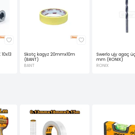
10x13
Skotç kagyz 20mmx10m
Swerlo ujy agaç ü
(BANT)
mm (RONIX)
BANT
RONIX