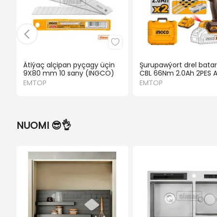
Ätiýaç alçipan pyçagy üçin
Şurupawýort drel bata
9X80 mm 10 sany (INGCO)
CBL 66Nm 2.0Ah 2PES 
EMTOP
EMTOP
NUOMI 😎👌