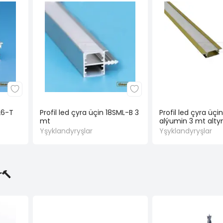
26-T
Profil led çyra üçin 18SML-B 3
Profil led çyra üçi
mt
alýumin 3 mt alt
Yşyklandyryşlar
Yşyklandyryşlar
🔨