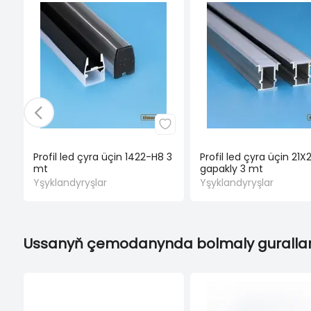
Profil led çyra üçin 1422-H8 3
Profil led çyra üçin 21X
mt
gapakly 3 mt
Yşyklandyryşlar
Yşyklandyryşlar
Ussanyň çemodanynda bolmaly gurallar