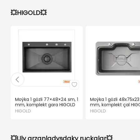
💥HIGOLD💥
Moýka 1 gözli 77×48×24 sm, 1
Moýka 1 gözli 48x75x23 
mm, komplekt gara HIGOLD
mm, komplekt çal HIG
HIGOLD
HIGOLD
💥Uly arzanladyşdaky ruçkalar💥