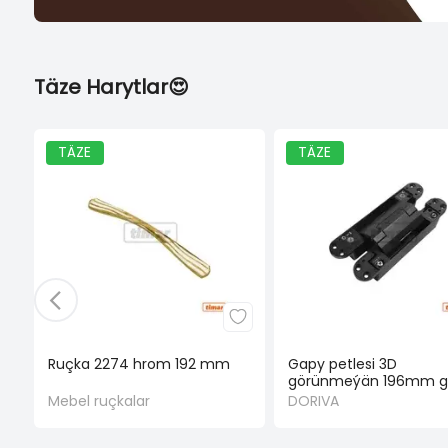
Täze Harytlar😍
TÄZE
TÄZE
Ruçka 2274 hrom 192 mm
Gapy petlesi 3D
görünmeýän 196mm g
Mebel ruçkalar
DORIVA