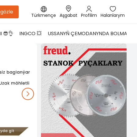
gözle
Türkmençe
Aşgabat
Profilim
Halanlarym
 😎👌
INGCO 💥
USSANYŇ ÇEMODANYNDA BOLMALY G