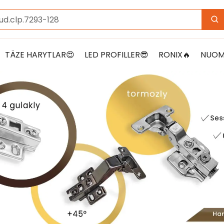
.ud.c
TÄZE HARYTLAR😍
LED PROFILLER😎
RONIX🔥
NUOMI