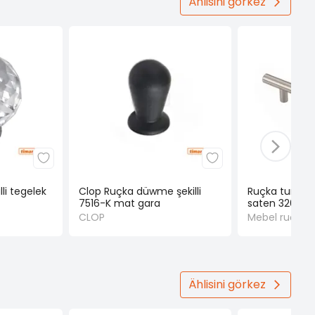
Ählisini görkez
li tegelek
Clop Ruçka düwme şekilli
Ruçka turba ş
7516-K mat gara
saten 320 m
CLOP
Mebel ruçkala
Ählisini görkez