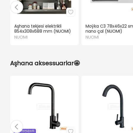
Aşhana tekjesi elektrikli
Moýka C3 78x46x22 s
854x308x688 mm (NUOMI)
nano çal (NUOMI)
NUOMI
NUOMI
Aşhana aksessuarlar🤩
HEPDÄNIŇ