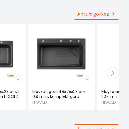
Ählisini görkez
5x23 sm, 1
Moýka 1 gözli 48x75x23 sm
Moýka üçin s
ra HIGOLD
0,9 mm, komplekt gara
537mm (HIG
HIGOLD
HIGOLD
HIGOLD