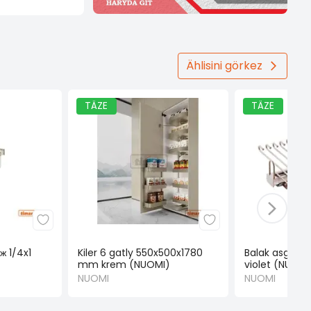
Ählisini görkez
TÄZE
TÄZE
ж 1/4x1
Kiler 6 gatly 550x500x1780
Balak asgyç
mm krem (NUOMI)
violet (NUOMI
NUOMI
NUOMI