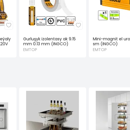
reýaly
Gurluşyk izolentasy ak 9.15
Mini-magnit el uro
A20V
mm 0.13 mm (INGCO)
sm (INGCO)
EMTOP
EMTOP