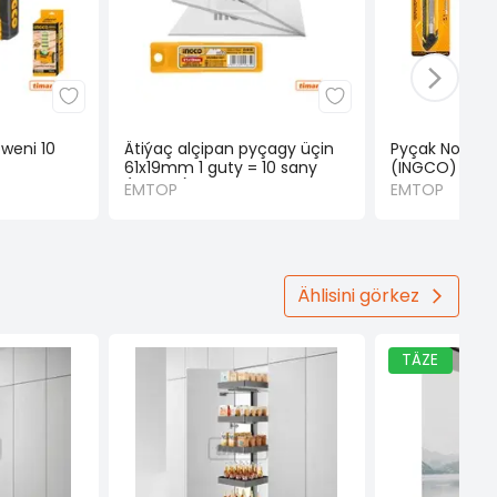
weni 10
Ätiýaç alçipan pyçagy üçin
Pyçak No3 18
61x19mm 1 guty = 10 sany
(INGCO)
(INGCO)
EMTOP
EMTOP
Ählisini görkez
TÄZE