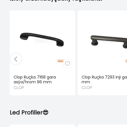
Clop Ruçka 7168 gara
Clop Ruçka 7293 inji g
asýa/hrom 96 mm
mm
CLOP
CLOP
Led Profiller😎