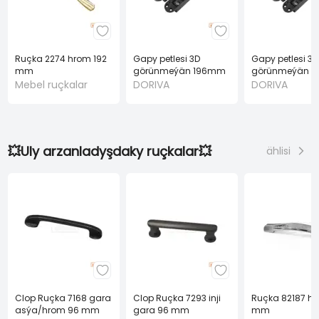
Ruçka 2274 hrom 192
Gapy petlesi 3D
Gapy petlesi 3D
mm
görünmeýän 196mm
görünmeýän 
gara
40 KG gara
Mebel ruçkalar
DORIVA
DORIVA
💥Uly arzanladyşdaky ruçkalar💥
ählisi
Clop Ruçka 7168 gara
Clop Ruçka 7293 inji
Ruçka 82187 hr
asýa/hrom 96 mm
gara 96 mm
mm