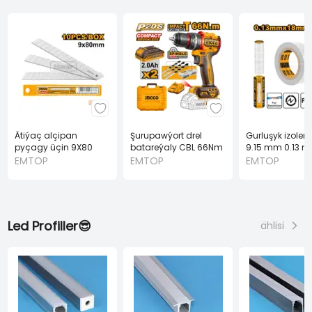
Ätiýaç alçipan
Şurupawýort drel
Gurluşyk izolen
pyçagy üçin 9X80
batareýaly CBL 66Nm
9.15 mm 0.13 
mm 10 sany (INGCO)
2.0Ah 2PES A20V
(INGCO)
EMTOP
EMTOP
EMTOP
Led Profiller😎
ählisi