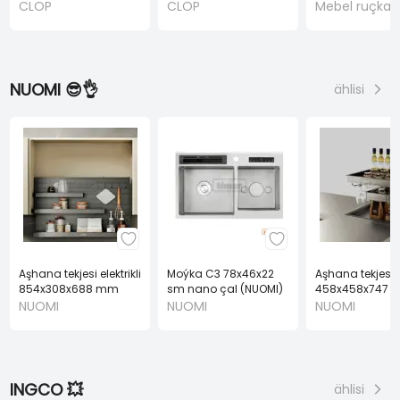
CLOP
CLOP
Mebel ruçkala
NUOMI 😎👌
ählisi
Aşhana tekjesi elektrikli
Moýka C3 78x46x22
Aşhana tekjesi el
854x308x688 mm
sm nano çal (NUOMI)
458x458x747 
(NUOMI)
(NUOMI)
NUOMI
NUOMI
NUOMI
INGCO 💥
ählisi