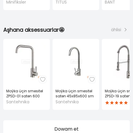
(TITUS)
Minifiksler
TITUS
BANT
Aşhana aksessuarlar🤩
ählisi
Moýka üçin smesitel
Moýka üçin smesitel
Moýka üçin sme
ZPSD-01 saten 600
saten 45x85x600 sm
ZPSD-19 saten 
mm
mm
Santehnika
Santehnika
Dowam et