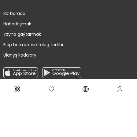
Biz barada
Habarlaşmak
Yzyna gaýtarmak
Eltip bermek we töleg tertibi
Ulanyş kadalary
Available on the
GET IT ON
App Store
Google Play
Täzeliklere abuna boluň!
Ugrat