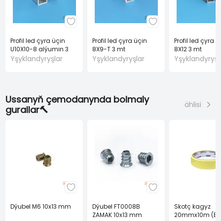
Profil led çyra üçin
Profil led çyra üçin
Profil led çyra ü
U10X10-8 alýumin 3
8X9-T 3 mt
8X12 3 mt
mt
Yşyklandyryşlar
Yşyklandyryşlar
Yşyklandyryşl
Ussanyň çemodanynda bolmaly
ählisi
gurallar🔨
Dýubel M6 10x13 mm
Dýubel FT0008B
Skotç kagyz
ZAMAK 10x13 mm
20mmx10m (BA