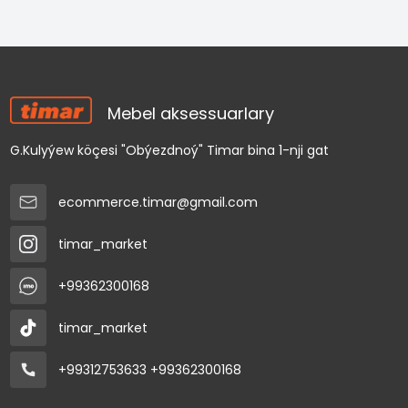
Mebel aksessuarlary
G.Kulyýew köçesi "Obýezdnoý" Timar bina 1-nji gat
ecommerce.timar@gmail.com
timar_market
+99362300168
timar_market
+99312753633
+99362300168