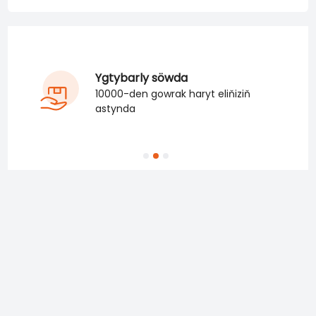
Ygtybarly söwda
10000-den gowrak haryt eliňiziň
astynda