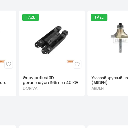
TÄZE
TÄZE
Gapy petlesi 3D
Угловой круглый но
ara
görünmeýän 196mm 40 KG
(ARDEN)
gara
DORIVA
ARDEN