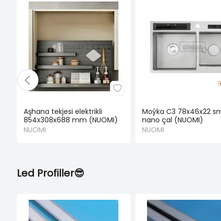
Aşhana tekjesi elektrikli
Moýka C3 78x46x22 s
854x308x688 mm (NUOMI)
nano çal (NUOMI)
NUOMI
NUOMI
Led Profiller😎