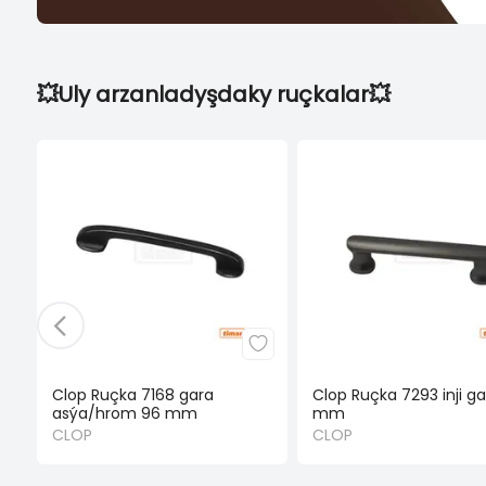
💥Uly arzanladyşdaky ruçkalar💥
Clop Ruçka 7168 gara
Clop Ruçka 7293 inji g
asýa/hrom 96 mm
mm
CLOP
CLOP