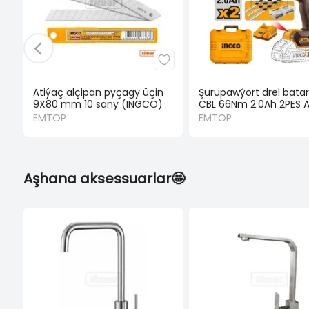
Ätiýaç alçipan pyçagy üçin
Şurupawýort drel bata
9X80 mm 10 sany (INGCO)
CBL 66Nm 2.0Ah 2PES 
EMTOP
EMTOP
Aşhana aksessuarlar🤩