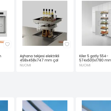
m
Aşhana tekjesi elektrikli
Kiler 5 gatly 554-
458x458x747 mm çal
574x500x1780 mm
(NUOMI)
(NUOMI)
NUOMI
NUOMI