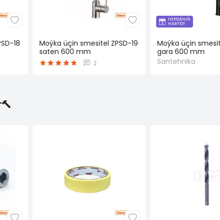
HEPDÄNIŇ
HARYDY
PSD-18
Moýka üçin smesitel ZPSD-19
Moýka üçin smesit
saten 600 mm
gara 600 mm
Santehnika
2
🔨