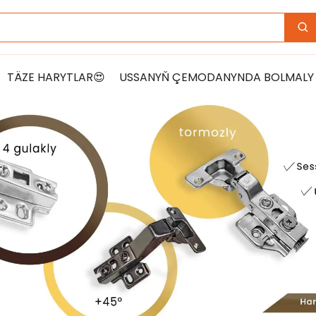
g
TÄZE HARYTLAR😍
USSANYŇ ÇEMODANYNDA BOLMALY 