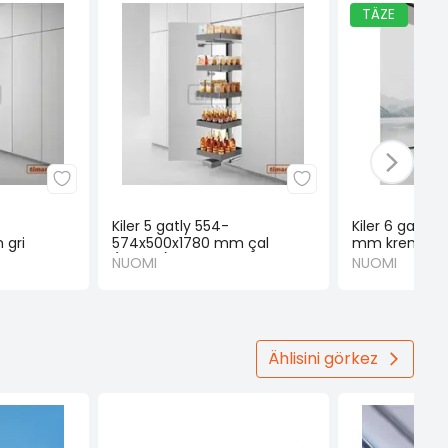
TÄZE
Kiler 5 gatly 554-
Kiler 6 gatly
 gri
574x500x1780 mm çal
mm krem (N
(NUOMI)
NUOMI
NUOMI
Ählisini görkez