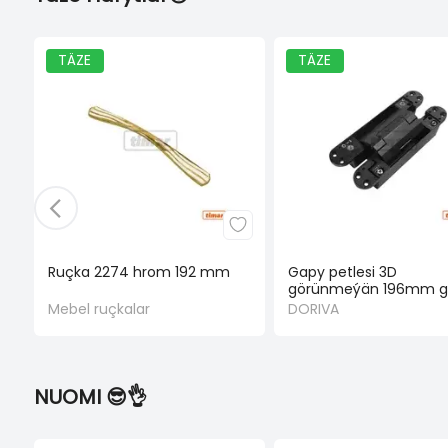
TÄZE
TÄZE
Ruçka 2274 hrom 192 mm
Gapy petlesi 3D
görünmeýän 196mm g
Mebel ruçkalar
DORIVA
NUOMI 😎👌