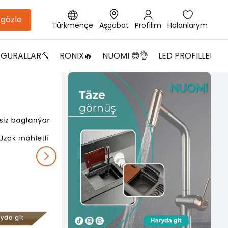
gözle
Türkmençe
Aşgabat
Profilim
Halanlarym
GURALLAR🔨
RONIX🔥
NUOMI 😎👌
LED PROFILLER😎