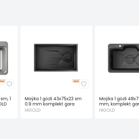
sm, 1
Moýka 1 gözli 43x75x23 sm
Moýka 1 gözli 48x7
OLD
0.9 mm komplekt gara
mm, komplekt ga
HIGOLD
HIGOLD
HIGOLD