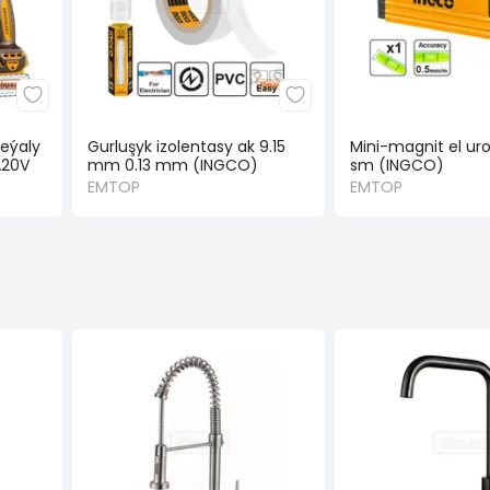
reýaly
Gurluşyk izolentasy ak 9.15
Mini-magnit el uro
A20V
mm 0.13 mm (INGCO)
sm (INGCO)
EMTOP
EMTOP