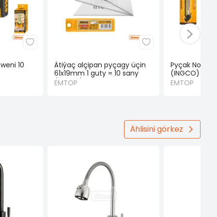
weni 10
Ätiýaç alçipan pyçagy üçin
Pyçak No3 18
61x19mm 1 guty = 10 sany
(INGCO)
(INGCO)
EMTOP
EMTOP
Ählisini görkez