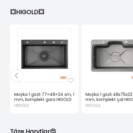
💥HIGOLD💥
Moýka 1 gözli 77×48×24 sm, 1
Moýka 1 gözli 48x75x23 
mm, komplekt gara HIGOLD
mm, komplekt çal HIG
HIGOLD
HIGOLD
Täze Harytlar😍