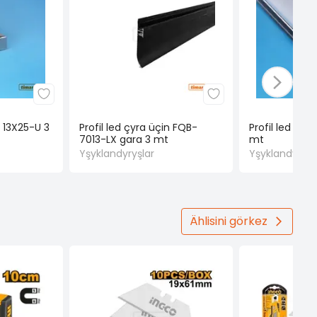
n 13X25-U 3
Profil led çyra üçin FQB-
Profil led çyr
7013-LX gara 3 mt
mt
Yşyklandyryşlar
Yşyklandyryşl
Ählisini görkez