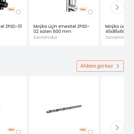
el ZPSD-01
Moýka üçin smesitel ZPSD-
Moýka üçin s
02 saten 600 mm
45x85x600 s
Santehnika
Santehnika
Ählisini görkez