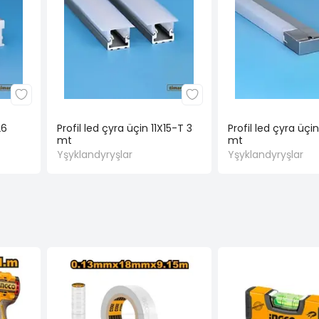
26
Profil led çyra üçin 11X15-T 3
Profil led çyra üçi
mt
mt
Yşyklandyryşlar
Yşyklandyryşlar