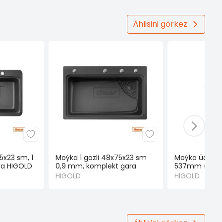
Ählisini görkez
5x23 sm, 1
Moýka 1 gözli 48x75x23 sm
Moýka üçin s
ra HIGOLD
0,9 mm, komplekt gara
537mm (HIG
HIGOLD
HIGOLD
HIGOLD