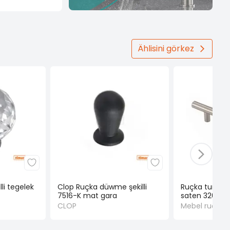
Ählisini görkez
li tegelek
Clop Ruçka düwme şekilli
Ruçka turba ş
7516-K mat gara
saten 320 m
CLOP
Mebel ruçkala