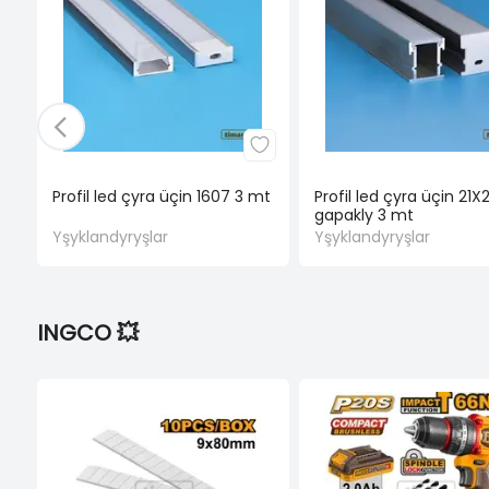
Profil led çyra üçin 1607 3 mt
Profil led çyra üçin 21X
gapakly 3 mt
Yşyklandyryşlar
Yşyklandyryşlar
INGCO 💥