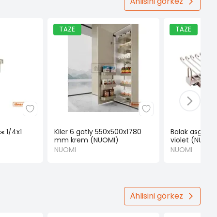
Ählisini görkez
TÄZE
TÄZE
ж 1/4x1
Kiler 6 gatly 550x500x1780
Balak asgyç
mm krem (NUOMI)
violet (NUOMI
NUOMI
NUOMI
Ählisini görkez