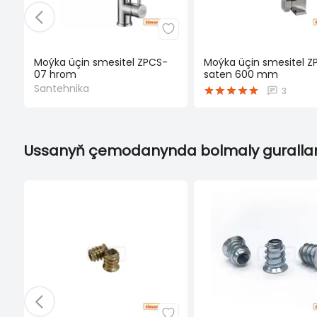
Moýka üçin smesitel ZPCS-
Moýka üçin smesitel Z
07 hrom
saten 600 mm
Santehnika
3
Ussanyň çemodanynda bolmaly gurallar