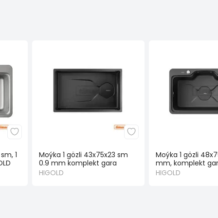
sm, 1
Moýka 1 gözli 43x75x23 sm
Moýka 1 gözli 48x7
OLD
0.9 mm komplekt gara
mm, komplekt ga
HIGOLD
HIGOLD
HIGOLD