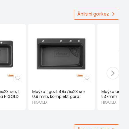
Ählisini görkez
5x23 sm, 1
Moýka 1 gözli 48x75x23 sm
Moýka üçin s
ra HIGOLD
0,9 mm, komplekt gara
537mm (HIG
HIGOLD
HIGOLD
HIGOLD