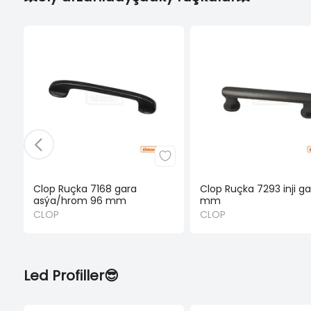
Clop Ruçka 7168 gara
Clop Ruçka 7293 inji g
asýa/hrom 96 mm
mm
CLOP
CLOP
Led Profiller😎