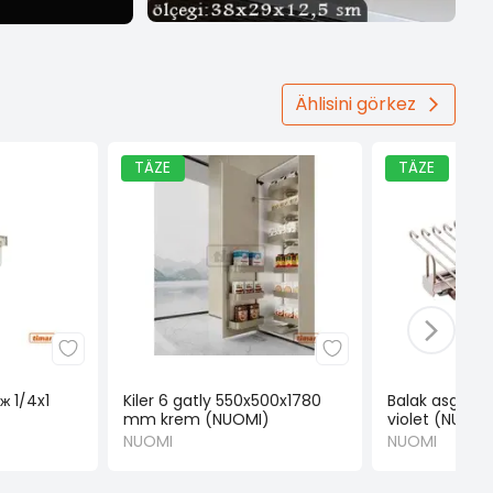
Ählisini görkez
TÄZE
TÄZE
ж 1/4x1
Kiler 6 gatly 550x500x1780
Balak asgyç
mm krem (NUOMI)
violet (NUOMI
NUOMI
NUOMI