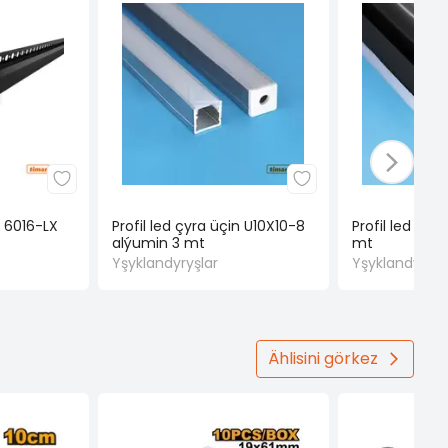
n 6016-LX
Profil led çyra üçin U10X10-8
Profil led çyr
alýumin 3 mt
mt
Yşyklandyryşlar
Yşyklandyryşl
Ählisini görkez