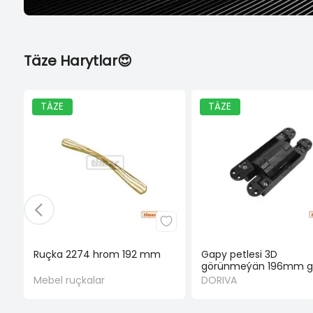
Täze Harytlar😍
TÄZE
TÄZE
Ruçka 2274 hrom 192 mm
Gapy petlesi 3D
görünmeýän 196mm g
Mebel ruçkalar
DORIVA