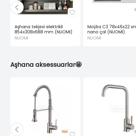
Aşhana tekjesi elektrikli
Moýka C3 78x46x22 s
854x308x688 mm (NUOMI)
nano çal (NUOMI)
NUOMI
NUOMI
Aşhana aksessuarlar🤩