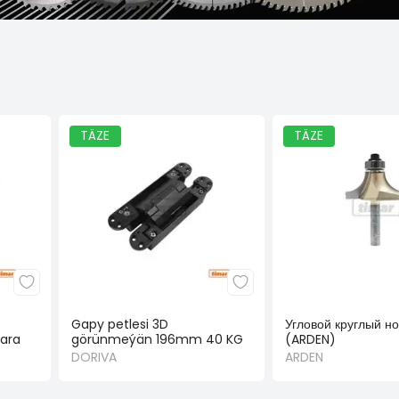
TÄZE
TÄZE
Gapy petlesi 3D
Угловой круглый но
ara
görünmeýän 196mm 40 KG
(ARDEN)
gara
DORIVA
ARDEN