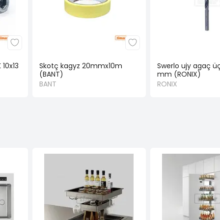
10x13
Skotç kagyz 20mmx10m
Swerlo ujy agaç ü
(BANT)
mm (RONIX)
BANT
RONIX