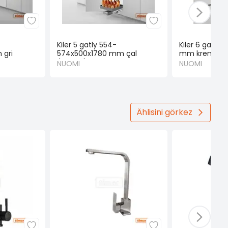
Kiler 5 gatly 554-
Kiler 6 gatly
 gri
574x500x1780 mm çal
mm krem (N
(NUOMI)
NUOMI
NUOMI
Ählisini görkez