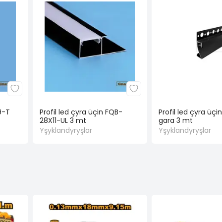
9-T
Profil led çyra üçin FQB-
Profil led çyra üçi
28X11-UL 3 mt
gara 3 mt
Yşyklandyryşlar
Yşyklandyryşlar