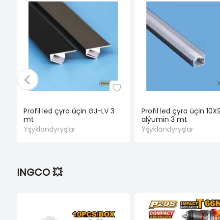
Profil led çyra üçin GJ-LV 3
Profil led çyra üçin 10X
mt
alýumin 3 mt
Yşyklandyryşlar
Yşyklandyryşlar
INGCO 💥