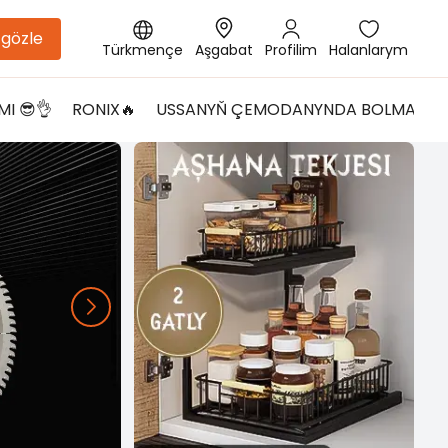
gözle
Türkmençe
Aşgabat
Profilim
Halanlarym
I 😎👌
RONIX🔥
USSANYŇ ÇEMODANYNDA BOLMALY G