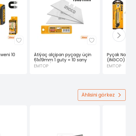
weni 10
Ätiýaç alçipan pyçagy üçin
Pyçak No3 18
61x19mm 1 guty = 10 sany
(INGCO)
(INGCO)
EMTOP
EMTOP
Ählisini görkez