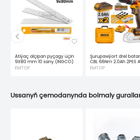
Ätiýaç alçipan pyçagy üçin
Şurupawýort drel bata
9X80 mm 10 sany (INGCO)
CBL 66Nm 2.0Ah 2PES 
EMTOP
EMTOP
Ussanyň çemodanynda bolmaly gurallar