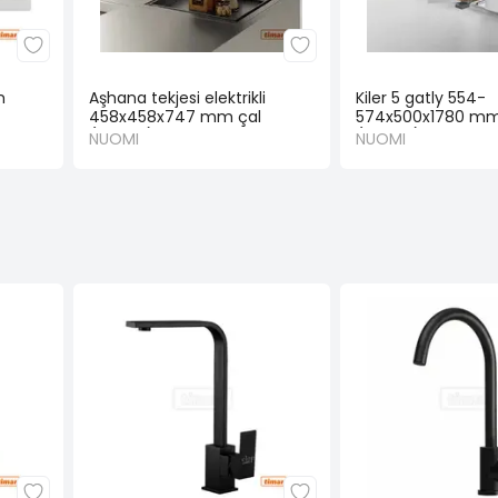
m
Aşhana tekjesi elektrikli
Kiler 5 gatly 554-
458x458x747 mm çal
574x500x1780 mm
(NUOMI)
(NUOMI)
NUOMI
NUOMI