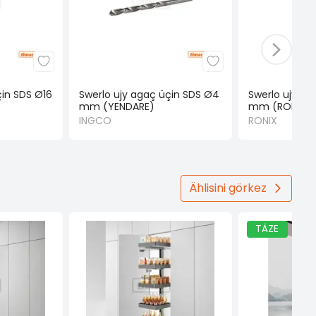
çin SDS Ø16
Swerlo ujy agaç üçin SDS Ø4
Swerlo ujy ag
mm (YENDARE)
mm (RONIX)
INGCO
RONIX
Ählisini görkez
TÄZE