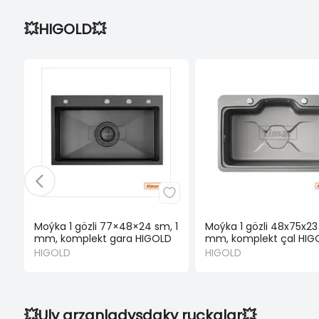
💥HIGOLD💥
Moýka 1 gözli 77×48×24 sm, 1
Moýka 1 gözli 48x75x23 
mm, komplekt gara HIGOLD
mm, komplekt çal HIG
HIGOLD
HIGOLD
💥Uly arzanladyşdaky ruçkalar💥