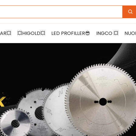
5
AR💥
💥HIGOLD💥
LED PROFILLER😎
INGCO 💥
NUOM