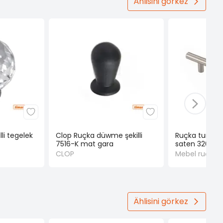
Ählisini görkez
li tegelek
Clop Ruçka düwme şekilli
Ruçka turba ş
7516-K mat gara
saten 320 m
CLOP
Mebel ruçkala
Ählisini görkez