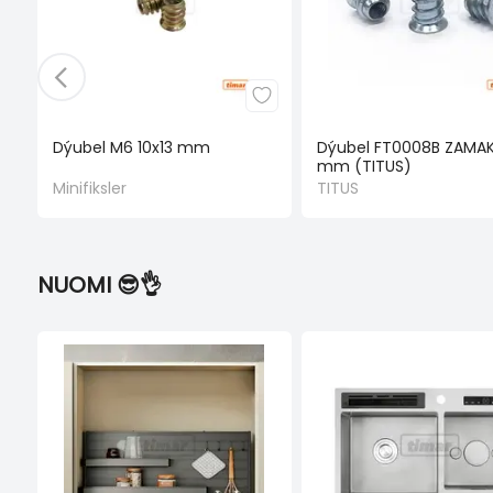
Dýubel M6 10x13 mm
Dýubel FT0008B ZAMAK 
mm (TITUS)
Minifiksler
TITUS
NUOMI 😎👌